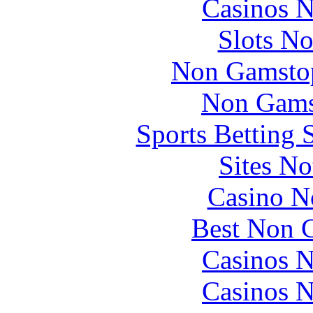
Casinos 
Slots N
Non Gamstop
Non Gams
Sports Betting 
Sites N
Casino N
Best Non 
Casinos 
Casinos 