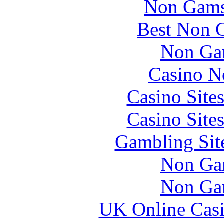
Non Gams
Best Non 
Non Ga
Casino N
Casino Site
Casino Site
Gambling Sit
Non Ga
Non Ga
UK Online Cas